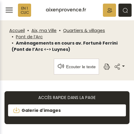
Fenêtre
Panneau de gestion des cookies
EN 1
de
ermer
rmer
rmer
CLIC
chat
Accueil
Aix, ma Ville
Quartiers & villages
Pont de l’Arc
Aménagements en cours av. Fortuné Ferrini
(Pont de l’Arc <-> Luynes)
Ecouter le texte
ACCÈS RAPIDE DANS LA PAGE
Galerie d'images