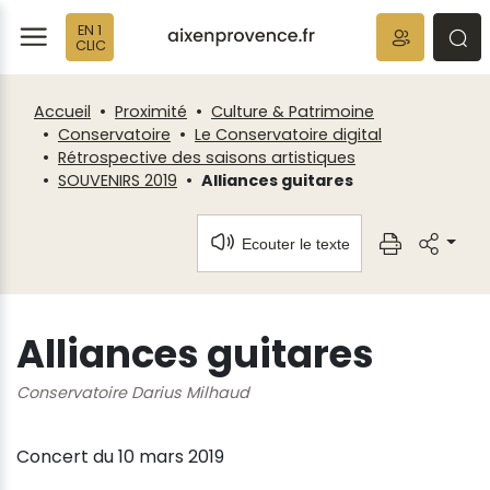
Fenêtre
Panneau de gestion des cookies
EN 1
de
ermer
rmer
rmer
CLIC
chat
Accueil
Proximité
Culture & Patrimoine
Conservatoire
Le Conservatoire digital
Rétrospective des saisons artistiques
SOUVENIRS 2019
Alliances guitares
Ecouter le texte
Alliances guitares
Conservatoire Darius Milhaud
Concert du 10 mars 2019