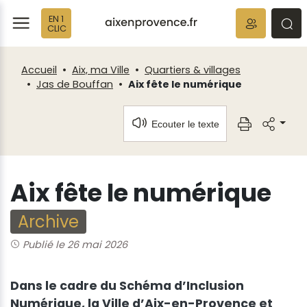
Fenêtre
Panneau de gestion des cookies
EN 1
de
ermer
rmer
rmer
CLIC
chat
Accueil
Aix, ma Ville
Quartiers & villages
Jas de Bouffan
Aix fête le numérique
Ecouter le texte
Aix fête le numérique
Archive
Publié le 26 mai 2026
Dans le cadre du Schéma d’Inclusion
Numérique, la Ville d’Aix-en-Provence et