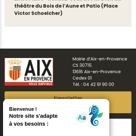
théâtre du Bois de l’Aune et Patio (Place
Victor Schoelcher)
Mairie d’Aix-en-Provence
CS 30715
13616 Aix-en-Provence
Cedex 01
Tél. : 04 42 91 90 00
Newsletter
Abonnez-vous
Suivre
Aix ma ville