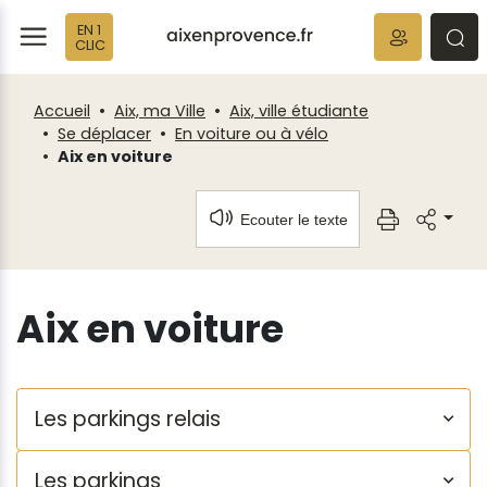
Fenêtre
Panneau de gestion des cookies
EN 1
de
ermer
rmer
rmer
CLIC
chat
Accueil
Aix, ma Ville
Aix, ville étudiante
Se déplacer
En voiture ou à vélo
Aix en voiture
Ecouter le texte
Aix en voiture
Les parkings relais
Les parkings