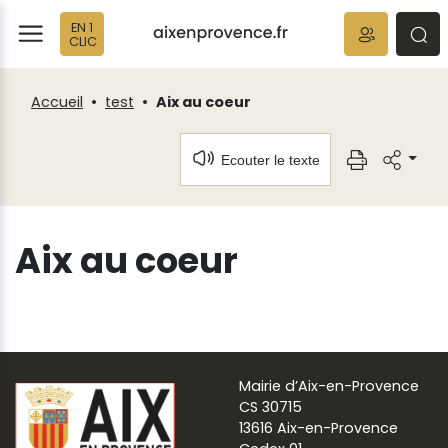
Fenêtre
Panneau de gestion des cookies
EN 1
de
ermer
rmer
rmer
CLIC
chat
Accueil
test
Aix au coeur
Ecouter le texte
Aix au coeur
Mairie d’Aix-en-Provence
CS 30715
13616 Aix-en-Provence