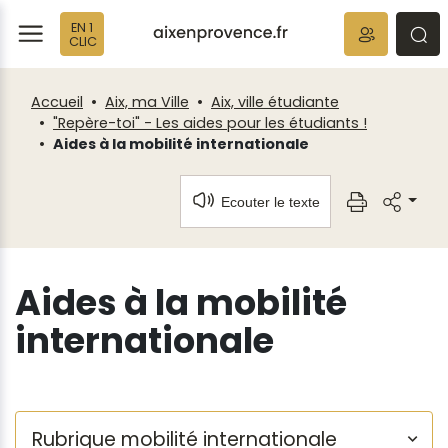
Fenêtre
Panneau de gestion des cookies
EN 1
de
ermer
rmer
rmer
CLIC
chat
Accueil
Aix, ma Ville
Aix, ville étudiante
"Repère-toi" - Les aides pour les étudiants !
Aides à la mobilité internationale
Ecouter le texte
Aides à la mobilité
internationale
Rubrique mobilité internationale