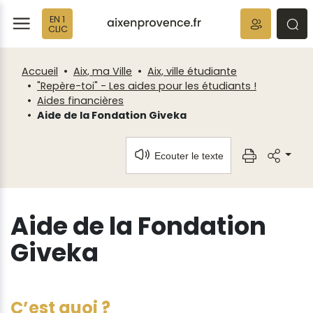
Fenêtre
Panneau de gestion des cookies
EN 1
de
ermer
rmer
rmer
CLIC
chat
Accueil
Aix, ma Ville
Aix, ville étudiante
"Repère-toi" - Les aides pour les étudiants !
Aides financières
Aide de la Fondation Giveka
Ecouter le texte
Aide de la Fondation
Giveka
C’est quoi ?