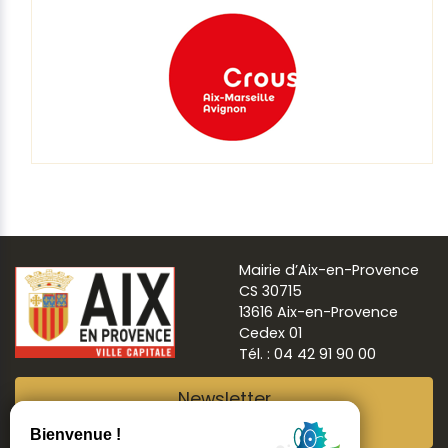
Mairie d’Aix-en-Provence
CS 30715
13616 Aix-en-Provence
Cedex 01
Tél. : 04 42 91 90 00
Newsletter
Abonnez-vous