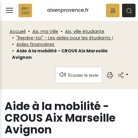
Fenêtre
Panneau de gestion des cookies
EN 1
de
ermer
rmer
rmer
CLIC
chat
Accueil
Aix, ma Ville
Aix, ville étudiante
"Repère-toi" - Les aides pour les étudiants !
Aides financières
Aide à la mobilité - CROUS Aix Marseille
Avignon
Ecouter le texte
Aide à la mobilité -
CROUS Aix Marseille
Avignon