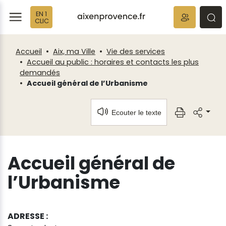
Fenêtre
Panneau de gestion des cookies
EN 1
de
ermer
rmer
rmer
CLIC
chat
Accueil
Aix, ma Ville
Vie des services
Accueil au public : horaires et contacts les plus
demandés
Accueil général de l’Urbanisme
Ecouter le texte
Accueil général de
l’Urbanisme
ADRESSE :