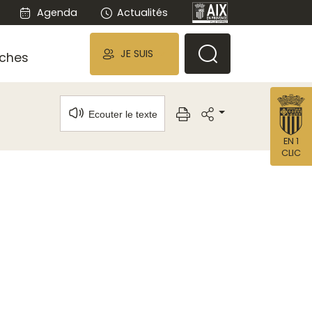
Agenda
Actualités
JE SUIS
ches
Ecouter le texte
EN 1
CLIC