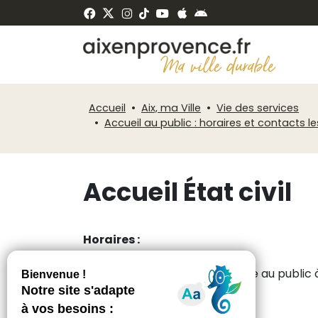
Fenêtre
Panneau de gestion des cookies
de
ermer
chat
Accueil
Aix, ma Ville
Vie des services
Accueil au public : horaires et contacts 
Accueil État civil
Horaires :
lundi de 8h à 17h
mardi de 8h à 13h - fermeture au public à
mercredi de 8h à 17h
jeudi de 8h à 17h