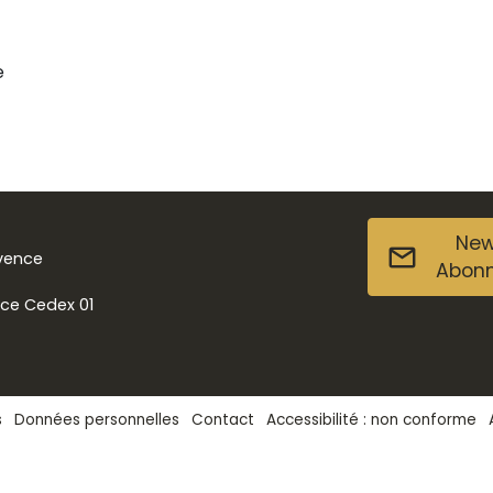
e
New
ovence
Abon
nce Cedex 01
s
Données personnelles
Contact
Accessibilité : non conforme