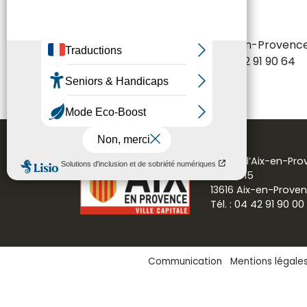
vendredi de 8h à 17h
Place de l’Hôtel de Ville - Aix-en-Provenc
Tél. : 04 42 91 90 00 - Fax : 04 42 91 90 64
Mairie d’Aix-en-Pr
CS 30715
13616 Aix-en-Prove
Tél. : 04 42 91 90 00
Communication
Mentions légale