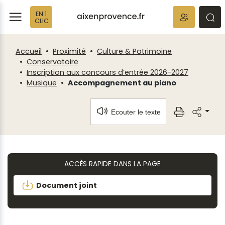
Fenêtre
Panneau de gestion des cookies
EN 1
de
ermer
rmer
rmer
CLIC
chat
Accueil
Proximité
Culture & Patrimoine
Conservatoire
Inscription aux concours d’entrée 2026-2027
Musique
Accompagnement au piano
Ecouter le texte
ACCÈS RAPIDE DANS LA PAGE
Document joint