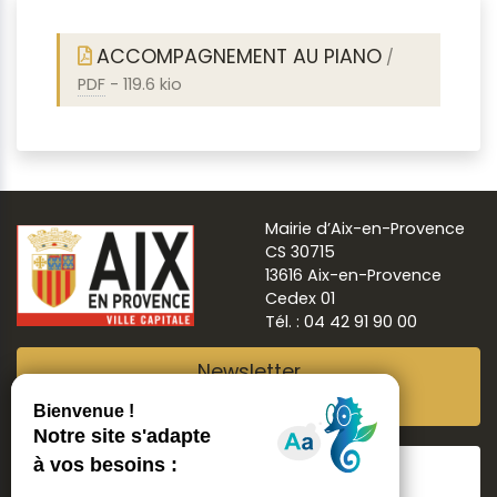
ACCOMPAGNEMENT AU PIANO
/
PDF
-
119.6 kio
Mairie d’Aix-en-Provence
CS 30715
13616 Aix-en-Provence
Cedex 01
Tél. : 04 42 91 90 00
Newsletter
Abonnez-vous
Suivre
Aix ma ville