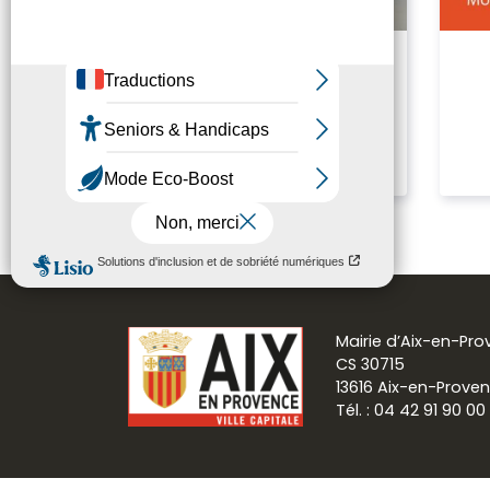
Présentation du Muséum
d’histoire naturelle
Mairie d’Aix-en-Pr
CS 30715
13616 Aix-en-Prove
Tél. : 04 42 91 90 00