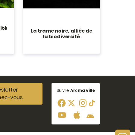
ité
La trame noire, alliée de
la biodiversité
sletter
Suivre
Aix ma ville
nez-vous