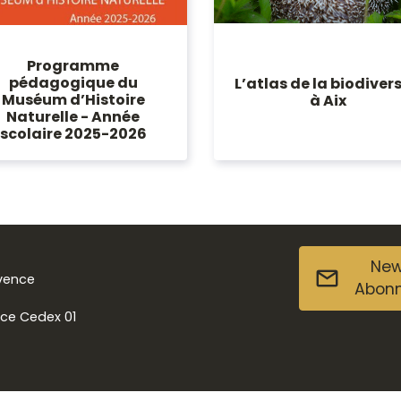
Programme
pédagogique du
L’atlas de la biodivers
Muséum d’Histoire
à Aix
Naturelle - Année
scolaire 2025-2026
New
ovence
Abon
nce Cedex 01