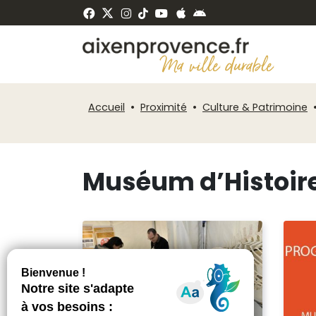
Fenêtre
Panneau de gestion des cookies
de
ermer
chat
Accueil
Proximité
Culture & Patrimoine
Muséum d’Histoire