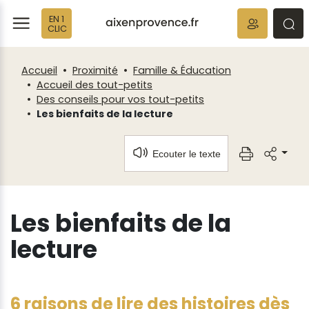
Panneau de gestion des cookies
EN 1
ermer
rmer
rmer
CLIC
Accueil
Proximité
Famille & Éducation
Accueil des tout-petits
Des conseils pour vos tout-petits
Les bienfaits de la lecture
Ecouter le texte
Les bienfaits de la
lecture
6 raisons de lire des histoires dès