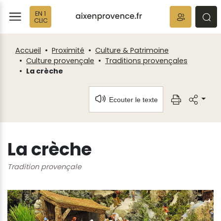
Fenêtre
Panneau de gestion des cookies
EN 1
de
ermer
rmer
rmer
CLIC
chat
Accueil
Proximité
Culture & Patrimoine
Culture provençale
Traditions provençales
La crèche
Ecouter le texte
La crèche
Tradition provençale