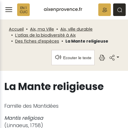
Fenêtre
Panneau de gestion des cookies
EN 1
de
ermer
rmer
rmer
CLIC
chat
Accueil
Aix, ma Ville
Aix, ville durable
L’atlas de la biodiversité à Aix
Des fiches d’espèces
La Mante religieuse
Ecouter le texte
La Mante religieuse
Famille des Mantidées
Mantis religiosa
(Linnaeus, 1758)