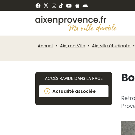
Fenêtre
Panneau de gestion des cookies
de
ermer
chat
Accueil
Aix, ma Ville
Aix, ville étudiante
Bo
ACCÈS RAPIDE DANS LA PAGE
Actualité associée
Retro
Prov