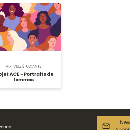
AIX, VILLE ÉTUDIANTE
ojet ACE - Portraits de
femmes
New
ovence
Abon