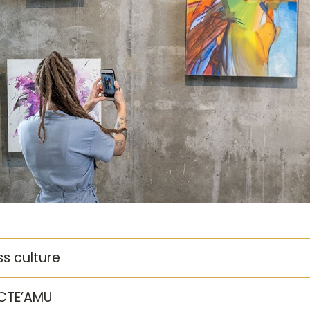
s culture
CTE’AMU