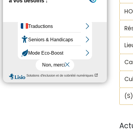
HO
Rés
Lie
Ca
Cu
(S
Act