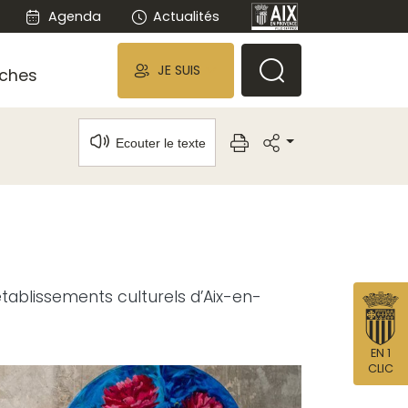
Agenda
Actualités
JE SUIS
ches
Ecouter le texte
ablissements culturels d’Aix-en-
EN 1
CLIC