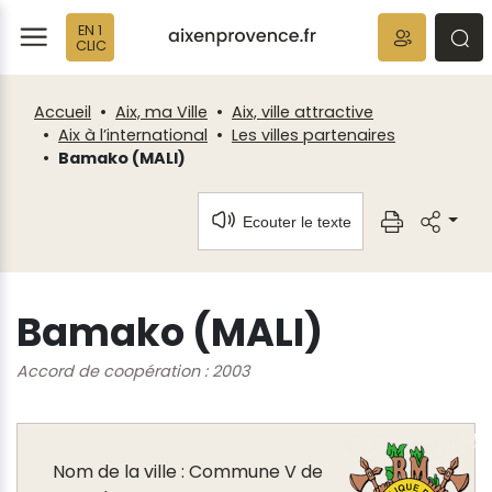
Fenêtre
Panneau de gestion des cookies
EN 1
de
ermer
rmer
rmer
CLIC
chat
Accueil
Aix, ma Ville
Aix, ville attractive
Aix à l’international
Les villes partenaires
Bamako (MALI)
Ecouter le texte
Bamako (MALI)
Accord de coopération : 2003
Nom de la ville : Commune V de