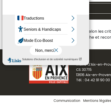
Toutes les thématiques
Aucun résultat n'a été trouvé selon les cr
Veuillez modifier votre recherche et re
Mairie d’Aix-en-Pr
CS 30715
13616 Aix-en-Prove
Tél. : 04 42 91 90 00
Communication
Mentions légale