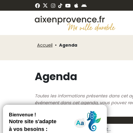
Fenêtre
Panneau de gestion des cookies
de
ermer
chat
Accueil
Agenda
Agenda
Toutes les informations présentes dans cet a
événement dans cet agenda, vous pouvez rempl