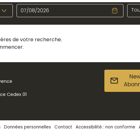
Tou
itères de votre recherche.
commencer.
New
ovence
Abon
nce Cedex 01
s
Données personnelles
Contact
Accessibilité : non conforme