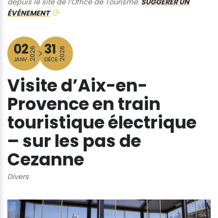
depuis le site de l’Office de Tourisme.
SUGGÉRER UN
ÉVÉNEMENT
02
31
2026
2026
JANV.
DÉCE.
Visite d’Aix-en-
Provence en train
touristique électrique
– sur les pas de
Cezanne
Divers