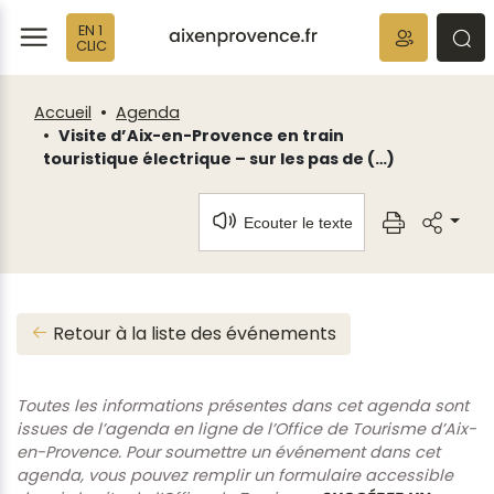
Fenêtre
Panneau de gestion des cookies
EN 1
de
ermer
rmer
rmer
CLIC
chat
Accueil
Agenda
Visite d’Aix-en-Provence en train
touristique électrique – sur les pas de (…)
Ecouter le texte
Retour à la liste des événements
Toutes les informations présentes dans cet agenda sont
issues de l’agenda en ligne de l’Office de Tourisme d’Aix-
en-Provence. Pour soumettre un événement dans cet
agenda, vous pouvez remplir un formulaire accessible