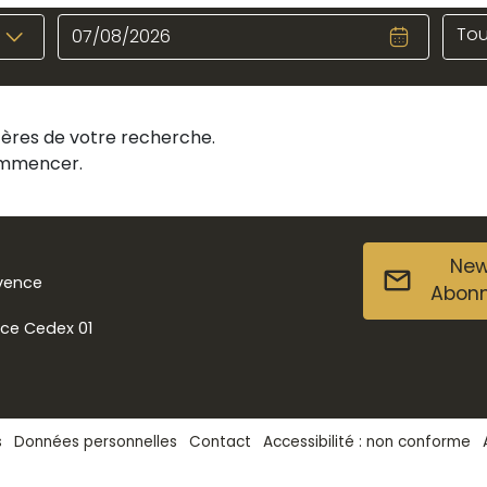
Tou
itères de votre recherche.
commencer.
New
ovence
Abon
nce Cedex 01
s
Données personnelles
Contact
Accessibilité : non conforme