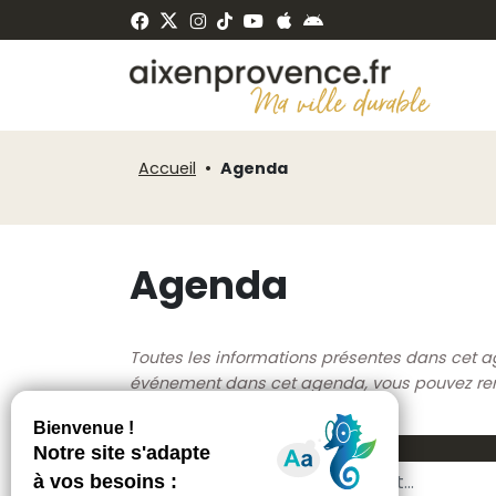
Fenêtre
Panneau de gestion des cookies
de
ermer
chat
Accueil
Agenda
Agenda
Toutes les informations présentes dans cet a
événement dans cet agenda, vous pouvez rempl