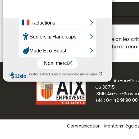
Toutes les thématiques
Aucun résultat n'a été trouvé selon les cr
Veuillez modifier votre recherche et re
Mairie d’Aix-en-Pr
CS 30715
13616 Aix-en-Prove
Tél. : 04 42 91 90 00
Communication
Mentions légale