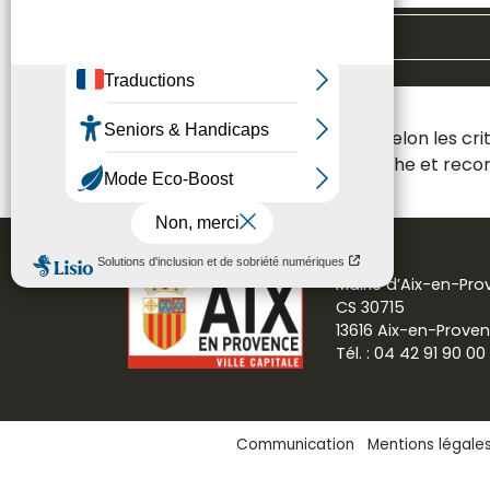
Toutes les thématiques
Aucun résultat n'a été trouvé selon les cr
Veuillez modifier votre recherche et re
Mairie d’Aix-en-Pr
CS 30715
13616 Aix-en-Prove
Tél. : 04 42 91 90 00
Communication
Mentions légale