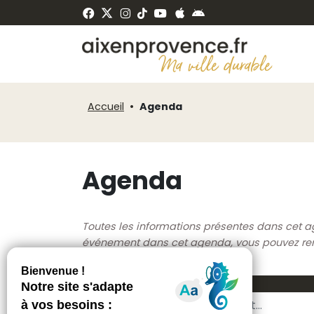
Fenêtre
Panneau de gestion des cookies
de
ermer
chat
Accueil
Agenda
Agenda
Toutes les informations présentes dans cet a
événement dans cet agenda, vous pouvez rempl