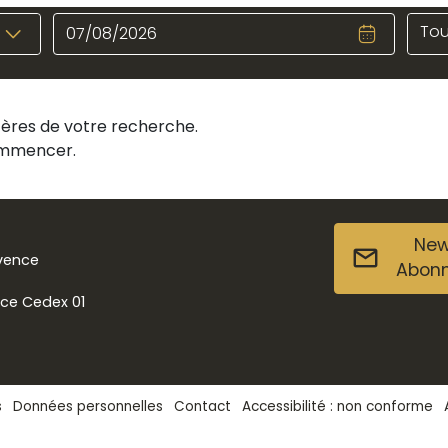
Tou
itères de votre recherche.
commencer.
New
ovence
Abon
nce Cedex 01
s
Données personnelles
Contact
Accessibilité : non conforme