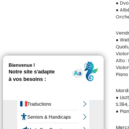
● Dvo
● Alb
Orche
Vendr
● Web
Quatuo
Violo
Alto :
Violo
Piano 
Mardi 
● Lis
S.394
● Pian
Mercr