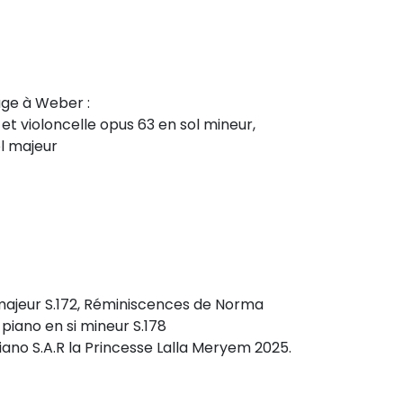
age à Weber :
et violoncelle opus 63 en sol mineur,
ol majeur
l majeur S.172, Réminiscences de Norma
piano en si mineur S.178
piano S.A.R la Princesse Lalla Meryem 2025.