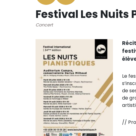
Festival Les Nuits
Concert
Réci
fest
élèv
Le fe
s’insc
de se
de gr
artist
// Pr