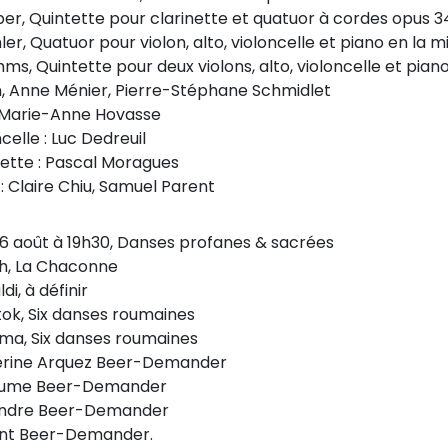
er, Quintette pour clarinette et quatuor à cordes opus 3
er, Quatuor pour violon, alto, violoncelle et piano en la m
hms, Quintette pour deux violons, alto, violoncelle et pia
n, Anne Ménier, Pierre-Stéphane Schmidlet
: Marie-Anne Hovasse
celle : Luc Dedreuil
nette : Pascal Moragues
 : Claire Chiu, Samuel Parent
 6 août à 19h30, Danses profanes & sacrées
h, La Chaconne
ldi, à définir
tok, Six danses roumaines
ma, Six danses roumaines
rine Arquez Beer-Demander
laume Beer-Demander
andre Beer-Demander
nt Beer-Demander.