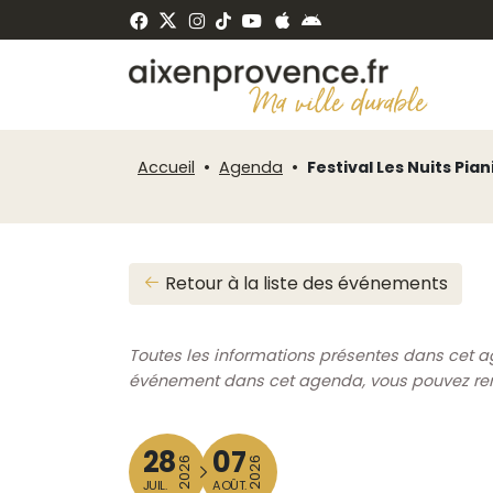
Fenêtre
Panneau de gestion des cookies
de
ermer
chat
Accueil
Agenda
Festival Les Nuits Pia
Retour à la liste des événements
Toutes les informations présentes dans cet a
événement dans cet agenda, vous pouvez rempl
28
07
2026
2026
JUIL.
AOÛT.