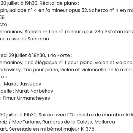
28 juillet à 19h30, Récital de piano :
pin, Ballade n° 4 en fa mineur opus 52, Scherzo n° 4 en mi
58
cte
hmaninov, Sonate n° 1 en ré mineur opus 28 / Estefan Iatc
ue russe de Sanremo
di 29 juillet à 19h30, Trio Forte :
hmaninov, Trio élégiaque n° 1 pour piano, violon et violonc
aïkowsky, Trio pour piano, violon et violoncelle en la min
te »
n : Maxat Jussupov
ncelle : Murat Narbekov
 : Timur Urmancheyev
30 juillet à 19h30, Soirée avec l’Orchestre de chambre Atla
éniz / MacFarlane, Rumores de la Caleta, Mallorca
art, Serenade en mi bémol majeur K. 375