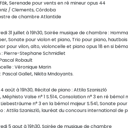
řák, Serenade pour vents en ré mineur opus 44
éniz / Clements, Córdoba
stre de chambre Atlantide
edi 31 juillet à 19h30, Soirée musique de chambre : Homm
er, Sonate pour violon et piano, Trio pour piano, hautbois 
r pour vilon, alto, violoncelle et piano opus 18 en si bém
n : Pierre-Stephane Schmidlet
 Pascal Robault
ncelle : Véronique Marin
: Pascal Gallet, Nikita Mndoyants.
4 août à 19h30, Récital de piano : Attila Szaniszló
zt, Méphisto Valse n° 1 S.514, Consolation n° 3 en ré bémo
, Liebesträume n° 3 en la bémol majeur S.541, Sonate pour 
o : Attila Szaniszló, lauréat du concours international de 
edi 5 aout à 19h30, Soirée de musique de chambre