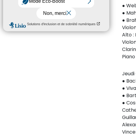
● Web
● Mahl
● Bra
Violo
Alto 
Violon
Clari
Piano
Jeudi
● Bac
● Viva
● Bar
● Cos
Cathe
Guil
Alex
Vince