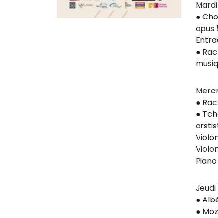
Mardi 
● Cho
opus 
Entra
● Rac
musiq
Mercre
● Rac
● Tch
arstis
Violo
Violo
Piano
Jeudi 
● Alb
● Moz