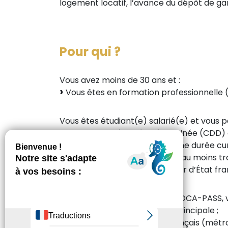
logement locatif, l’avance du dépôt de ga
Pour qui ?
Vous avez moins de 30 ans et :
Vous êtes en formation professionnelle (
Vous êtes étudiant(e) salarié(e) et vous pou
d’un contrat à durée déterminée (CDD)
d’un ou plusieurs CDD pour une durée cu
d’une convention de stage d’au moins t
d’un statut d’étudiant boursier d’État fra
Pour bénéficier de L’AVANCE LOCA-PASS, v
constituer votre résidence principale ;
être situé sur le territoire français (mét