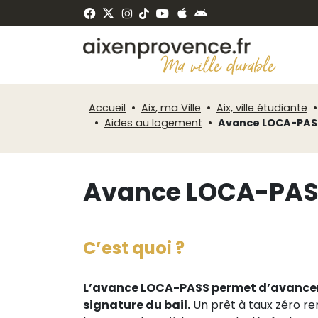
Fenêtre
Panneau de gestion des cookies
de
ermer
chat
Accueil
Aix, ma Ville
Aix, ville étudiante
Aides au logement
Avance LOCA-PASS
Avance LOCA-PASS
C’est quoi ?
L’avance LOCA-PASS permet d’avancer
signature du bail.
Un prêt à taux zéro re