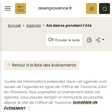
Fenêtre
Panneau de gestion des cookies
EN 1
de
ermer
rmer
rmer
CLIC
chat
Accueil
Agenda
Aix danse pendant l'été
Ecouter le texte
Retour à la liste des événements
Toutes les informations présentes dans cet agenda sont
issues de l’agenda en ligne de l’Office de Tourisme d’Aix-
en-Provence. Pour soumettre un événement dans cet
agenda, vous pouvez remplir un formulaire accessible
depuis le site de l’Office de Tourisme.
SUGGÉRER UN
ÉVÉNEMENT