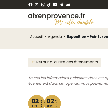
Fenêtre
Panneau de gestion des cookies
de
ermer
chat
Accueil
Agenda
Exposition - Peintur
Retour à la liste des événements
Toutes les informations présentes dans cet a
événement dans cet agenda, vous pouvez rempl
02
02
2026
2026
JUIN
SEPT.