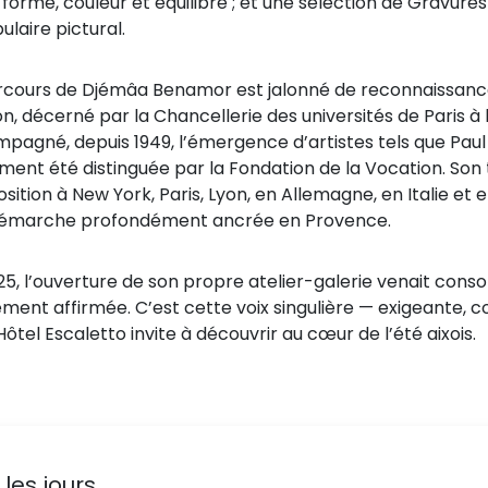
forme, couleur et équilibre ; et une sélection de Gravures 
laire pictural.
rcours de Djémâa Benamor est jalonné de reconnaissances
n, décerné par la Chancellerie des universités de Paris à 
pagné, depuis 1949, l’émergence d’artistes tels que Paul 
ment été distinguée par la Fondation de la Vocation. Son t
sition à New York, Paris, Lyon, en Allemagne, en Italie et
émarche profondément ancrée en Provence.
25, l’ouverture de son propre atelier-galerie venait conso
ement affirmée. C’est cette voix singulière — exigeante
Hôtel Escaletto invite à découvrir au cœur de l’été aixois.
les jours.