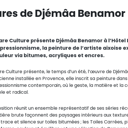
tures de Djémâa Benamor
are Culture présente Djémâa Benamor à l’Hôtel E
xpressionnisme, la peinture de l’artiste aixoise 
uleur via bitumes, acryliques et encres.
re Culture présente, le temps d’un été, l’œuvre de Djémâa
cienne installée en Provence, elle inscrit sa peinture dans 
ressionnisme contemporain, où le geste, la matière et la 
le et radical.
sition réunit un ensemble représentatif de ses séries récen
tière brute façonnent des paysages intérieurs aux textures
trace et silence sur toiles bitumées ; les Toiles Carrées, p