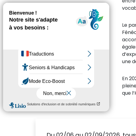
entre 
vocabu
Le pa
Fénéo
accom
égale
d’expo
une d
En 20
plein
que l’
Du 02/06 au 02/09/2026, tous 