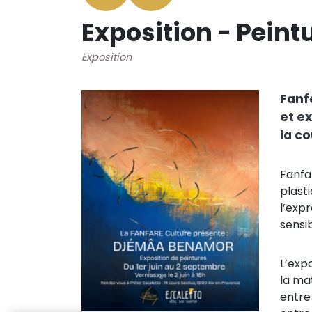
Exposition - Pein
Exposition
Fanf
et e
la co
Fanfa
plasti
l’exp
sensib
L’expo
la ma
entre 