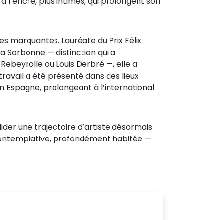
à l’encre, plus intimes, qui prolongent son
 marquantes. Lauréate du Prix Félix
la Sorbonne — distinction qui a
Rebeyrolle ou Louis Derbré —, elle a
ravail a été présenté dans des lieux
 en Espagne, prolongeant à l’international
lider une trajectoire d’artiste désormais
, contemplative, profondément habitée —