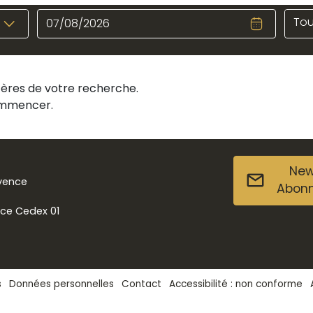
Tou
itères de votre recherche.
commencer.
New
ovence
Abon
nce Cedex 01
s
Données personnelles
Contact
Accessibilité : non conforme