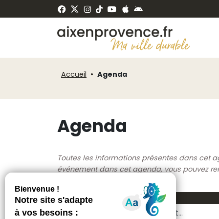
Fenêtre
Panneau de gestion des cookies
de
ermer
chat
Accueil
Agenda
Agenda
Toutes les informations présentes dans cet a
événement dans cet agenda, vous pouvez rempl