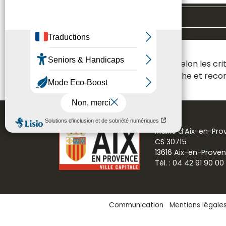
Toutes les thématiques
Aucun résultat n'a été trouvé selon les cr
Veuillez modifier votre recherche et re
Mairie d’Aix-en-Pr
CS 30715
13616 Aix-en-Prove
Tél. : 04 42 91 90 00
Communication
Mentions légale