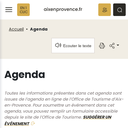
Fenêtre
Panneau de gestion des cookies
EN 1
de
ermer
rmer
rmer
CLIC
chat
Accueil
Agenda
Ecouter le texte
Agenda
Toutes les informations présentes dans cet agenda sont
issues de l’agenda en ligne de l’Office de Tourisme d’Aix-
en-Provence. Pour soumettre un événement dans cet
agenda, vous pouvez remplir un formulaire accessible
depuis le site de l’Office de Tourisme.
SUGGÉRER UN
ÉVÉNEMENT