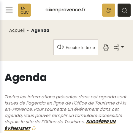
Fenêtre
Panneau de gestion des cookies
EN 1
de
ermer
rmer
rmer
CLIC
chat
Accueil
Agenda
Ecouter le texte
Agenda
Toutes les informations présentes dans cet agenda sont
issues de l’agenda en ligne de l’Office de Tourisme d’Aix-
en-Provence. Pour soumettre un événement dans cet
agenda, vous pouvez remplir un formulaire accessible
depuis le site de l’Office de Tourisme.
SUGGÉRER UN
ÉVÉNEMENT