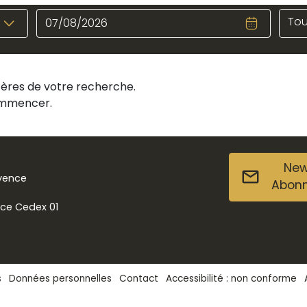
Tou
itères de votre recherche.
commencer.
New
ovence
Abon
nce Cedex 01
s
Données personnelles
Contact
Accessibilité : non conforme