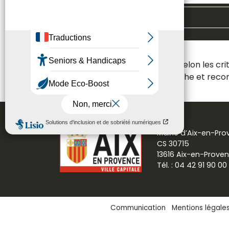
Toutes les thématiques
Aucun résultat n'a été trouvé selon les cr
Veuillez modifier votre recherche et re
Mairie d’Aix-en-Pr
CS 30715
13616 Aix-en-Prove
Tél. : 04 42 91 90 00
Communication
Mentions légale