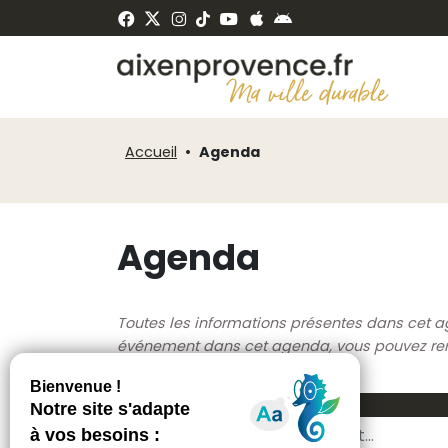
Fenêtre
Panneau de gestion des cookies
de
ermer
chat
Accueil
Agenda
Agenda
Toutes les informations présentes dans cet a
événement dans cet agenda, vous pouvez rempl