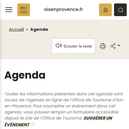
Fenêtre
Panneau de gestion des cookies
EN 1
de
ermer
rmer
rmer
CLIC
chat
Accueil
Agenda
Ecouter le texte
Agenda
Toutes les informations présentes dans cet agenda sont
issues de l’agenda en ligne de l’Office de Tourisme d’Aix-
en-Provence. Pour soumettre un événement dans cet
agenda, vous pouvez remplir un formulaire accessible
depuis le site de l’Office de Tourisme.
SUGGÉRER UN
ÉVÉNEMENT